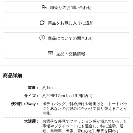

卸売りのお問い合わせ

商品をお気に入りに追加

商品についての問合わせ

返品・交換情報
商品詳細
重量：
約1kg
サイズ：
約29*9*17cm Ipad 9.7収納 可
便利性：3way：
ボディバッグ、斜め掛けや肩掛けと、トートバッ
グとあなたのお好みに合わせて切り替えることが
可能。
大活躍：
お洒落な外見でファッション感が溢れている。仕
事場やプライベートにも適合し、特に通学、通
勤、自転車、出張、登山などに年代を問わず