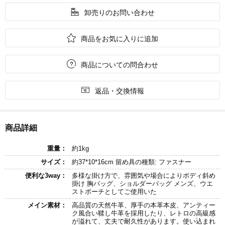

卸売りのお問い合わせ

商品をお気に入りに追加

商品についての問合わせ

返品・交換情報
商品詳細
重量：
約1kg
サイズ：
約37*10*16cm 留め具の種類: ファスナー
便利な3way：
多様な掛け方で、雰囲気や場合によりボディ斜め
掛け 胸バッグ、ショルダーバッグ メンズ、ウエ
ストポーチとしてご使用いた
メイン素材：
高品質の天然牛革、厚手の本革本皮、アンティー
ク風合い鞣し牛革を採用したり、レトロの高級感
が溢れて、丈夫で耐久性があります。使い込まれ