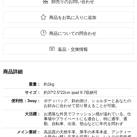

卸売りのお問い合わせ

商品をお気に入りに追加

商品についての問合わせ

返品・交換情報
商品詳細
重量：
約1kg
サイズ：
約37*2.5*22cm ipad 9.7収納可
便利性：3way：
ボディバッグ、斜め掛け、ショルダーとあなたの
お好みに合わせて切り替えることが可能。
大活躍：
お洒落な外見でファッション感が溢れている。仕
事場やプライベートにも適合し、特に通学、通
勤、自転車、出張、登山などに年代を問わず
メイン素材：
高品質の天然牛革、厚手の本革本皮、アンティー
ク風合い鞣し牛革を採用したり、レトロの高級感