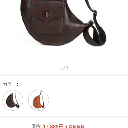
1
/
7
カラー
:
価格:
17,888円
& 送料無料