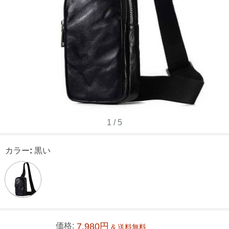
1
/
5
カラー
:
黒い
価格:
7,980円
& 送料無料