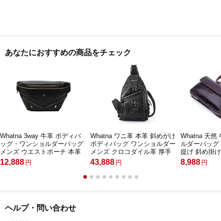
あなたにおすすめの商品をチェック
Whatna 3way 牛革 ボディバ
Whatna ワニ革 本革 斜めがけ
Whatna 天
ッグ・ワンショルダーバッグ
ボディバッグ ワンショルダー
ルダーバッグ 
メンズ ウエストポーチ 本革
メンズ クロコダイル革 厚手
提げ 斜め掛
レザー 斜め掛けバッグ スポ
レザー 黑 ブラウン 1106
グ セカンド 
12,888
43,888
8,988
円
円
円
ーツバッグ 撥水 皮 バッグ 自
厚手 本 革 レ
転車 カジュアル 遠足 旅行 通
め メッセン
勤 通学 黒（3922）
学 通勤バッ
性 ブラウン（
ヘルプ・問い合わせ