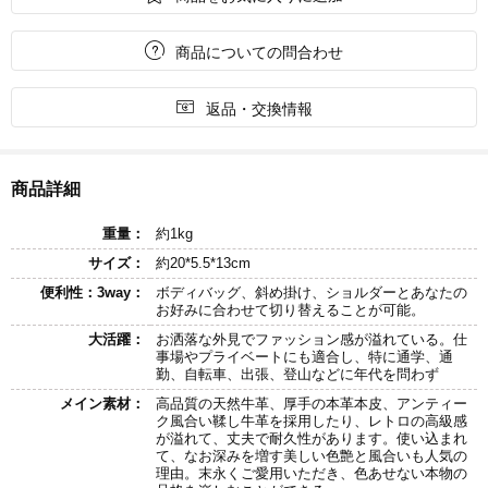

商品についての問合わせ

返品・交換情報
商品詳細
重量：
約1kg
サイズ：
約20*5.5*13cm
便利性：3way：
ボディバッグ、斜め掛け、ショルダーとあなたの
お好みに合わせて切り替えることが可能。
大活躍：
お洒落な外見でファッション感が溢れている。仕
事場やプライベートにも適合し、特に通学、通
勤、自転車、出張、登山などに年代を問わず
メイン素材：
高品質の天然牛革、厚手の本革本皮、アンティー
ク風合い鞣し牛革を採用したり、レトロの高級感
が溢れて、丈夫で耐久性があります。使い込まれ
て、なお深みを増す美しい色艶と風合いも人気の
理由。末永くご愛用いただき、色あせない本物の