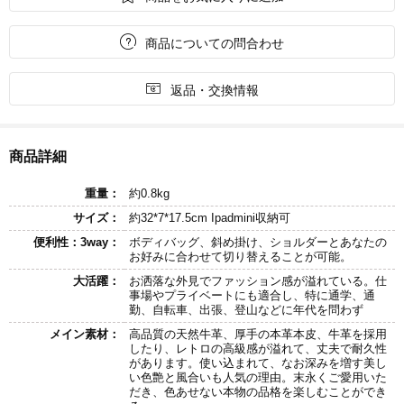

商品についての問合わせ

返品・交換情報
商品詳細
重量：
約0.8kg
サイズ：
約32*7*17.5cm Ipadmini収納可
便利性：3way：
ボディバッグ、斜め掛け、ショルダーとあなたの
お好みに合わせて切り替えることが可能。
大活躍：
お洒落な外見でファッション感が溢れている。仕
事場やプライベートにも適合し、特に通学、通
勤、自転車、出張、登山などに年代を問わず
メイン素材：
高品質の天然牛革、厚手の本革本皮、牛革を採用
したり、レトロの高級感が溢れて、丈夫で耐久性
があります。使い込まれて、なお深みを増す美し
い色艶と風合いも人気の理由。末永くご愛用いた
だき、色あせない本物の品格を楽しむことができ