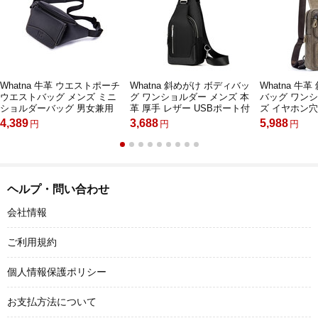
Whatna 牛革 ウエストポーチ
Whatna 斜めがけ ボディバッ
Whatna 牛
ウエストバッグ メンズ ミニ
グ ワンショルダー メンズ 本
バッグ ワン
ショルダーバッグ 男女兼用
革 厚手 レザー USBポート付
ズ イヤホン穴
厚手 本革 斜めがけ ボディバ
き 防水高密度オックスフォー
レザー106
4,389
3,688
5,988
円
円
円
ッグ ワンショルダー 軽量 黒
ド 黑 青 XB32
ブラウン002
ヘルプ・問い合わせ
会社情報
ご利用規約
個人情報保護ポリシー
お支払方法について