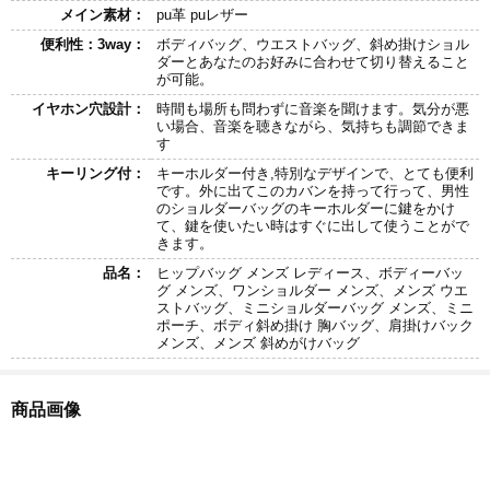
メイン素材：
pu革 puレザー
便利性：3way：
ボディバッグ、ウエストバッグ、斜め掛けショル
ダーとあなたのお好みに合わせて切り替えること
が可能。
イヤホン穴設計：
時間も場所も問わずに音楽を聞けます。気分が悪
い場合、音楽を聴きながら、気持ちも調節できま
す
キーリング付：
キーホルダー付き,特別なデザインで、とても便利
です。外に出てこのカバンを持って行って、男性
のショルダーバッグのキーホルダーに鍵をかけ
て、鍵を使いたい時はすぐに出して使うことがで
きます。
品名：
ヒップバッグ メンズ レディース、ボディーバッ
グ メンズ、ワンショルダー メンズ、メンズ ウエ
ストバッグ、ミニショルダーバッグ メンズ、ミニ
ポーチ、ボディ斜め掛け 胸バッグ、肩掛けバック
メンズ、メンズ 斜めがけバッグ
商品画像