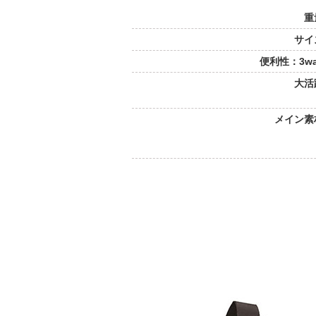
重
サイ
便利性：3w
大活
メイン素