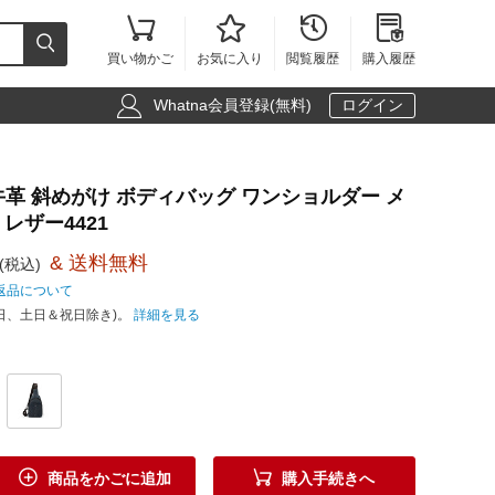





買い物かご
お気に入り
閲覧履歴
購入履歴

Whatna会員登録(無料)
ログイン
然 牛革 斜めがけ ボディバッグ ワンショルダー メ
 レザー4421
& 送料無料
(税込)
返品について
日、土日＆祝日除き)。
詳細を見る


商品をかごに追加
購入手続きへ