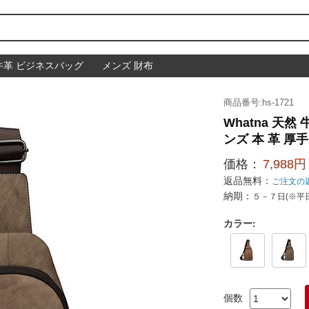
牛革 ビジネスバッグ
メンズ 財布
商品番号:hs-1721
Whatna 天
ンズ 本 革 厚手
価格：
7,988円
返品無料：
ご注文の
納期：
５－７日(※平
カラー
:
個数