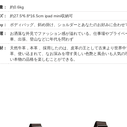
量：
約0.6kg
ズ：
約27.5*6.8*16.5cm ipad mini収納可
ay：
ボディバッグ、斜め掛け、ショルダーとあなたのお好みに合わせ
躍：
お洒落な外見でファッション感が溢れている。仕事場やプライベ
車、出張、登山などに年代を問わず
材：
天然牛革，本革 、採用したのは、皮革の王として古来より世界
革、使い込まれて、なお深みを増す美しい色艶と風合いも人気の
い本物の品格を楽しむことができる。