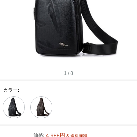
1
/
8
カラー
:
価格:
4,988円
& 送料無料