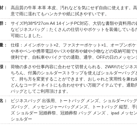
材：
高品質の牛革 本革 本皮、汚れなどを気にせず自由に使えます。
意で雨に濡れてもハンカチや紙に拭きやすいです。
群：
サイズ约38*5*27cm A4 14インチPC対応、大切な書類や資
なビジネスバッグ；たくさんの仕切りやポケットを装備している
可能にしました。
量：
仕様：メインポケット×2、ファスナーポケット×1、オープンポケット
や本やペンや携帯電話やパスや財布や鍵や小物などの収納可能で
便利です、自転車やバイクでの通勤、通学、OFFの日のメッセン
様：
荷物の多さや仕事内容に合わせて切替えられる、2WAYのビジネ
ちろん、付属のショルダーストラップを使えばショルダーバッグ
て、持ち方を変更することができます、おしゃれと実用性を兼ね
どんなコーディネイトにも合わせやすい万能アイテムです。通勤
バッグとしてご利用頂けます。
名：
ビジネスバッグ 出張用、トートバッグ メンズ、ショルダーバッグ
ズバッグ、メッセンジャーバッグメンズ、トートバッグ 縦型、手
ズ ショルダー 冠婚葬祭、冠婚葬祭 バッグ メンズ 、ipad メッセ
ショルダー