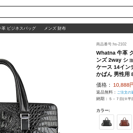
牛革 ビジネスバッグ
メンズ 財布
商品番号:hs-2102
Whatna 牛
ンズ 2way 
ケース 14イン
かばん 男性用 89
価格：
10,888
返品無料：
ご注文の
納期：
５－７日(※平
カラー
: