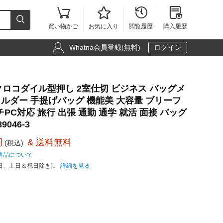





買い物かご
お気に入り
閲覧履歴
購入履歴

Whatna会員登録(無料)
ログイン
革 クロコダイル型押し 2室仕切 ビジネス バッグメ
ショルダー 手提げバッグ 機能美 大容量 ブリーフ
チPC対応 旅行 出張 通勤 通学 就活 面接 バッグ
046-3
円
& 送料無料
(税込)
返品について
日、土日＆祝日除き)。
詳細を見る