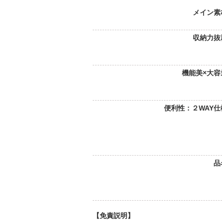
メイン素
収納力抜
機能美×大容
便利性：２WAY仕
品
【免責説明】