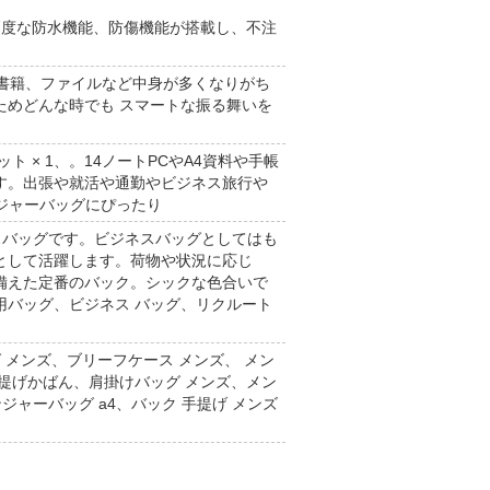
高度な防水機能、防傷機能が搭載し、不注
料用の書籍、ファイルなど中身が多くなりがち
ためどんな時でも スマートな振る舞いを
 × 1、。14ノートPCやA4資料や手帳
す。出張や就活や通勤やビジネス旅行や
ジャーバッグにぴったり
スバッグです。ビジネスバッグとしてはも
として活躍します。荷物や状況に応じ
備えた定番のバック。シックな色合いで
用バッグ、ビジネス バッグ、リクルート
 メンズ、ブリーフケース メンズ、 メン
提げかばん、肩掛けバッグ メンズ、メン
ンジャーバッグ a4、バック 手提げ メンズ