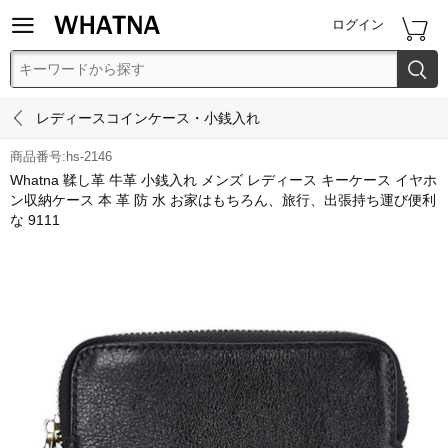


ログイン


レディースコインケース・小銭入れ
商品番号:hs-2146
Whatna 鞣し革 牛革 小銭入れ メンズ レディース キーケース イヤホ
ン収納ケース 本 革 防 水 お家はもちろん、旅行、出張持ち運び便利
な 9111