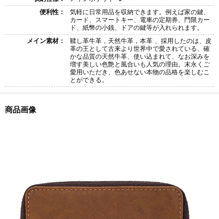
便利性：
気軽に日常用品を収納できます。例えば家の鍵、
カード、スマートキー、電車の定期券、門限カー
ド、紙幣の小銭、ドアの鍵等が入れられます。
メイン素材：
鞣し革牛革，天然牛革，本革 、採用したのは、皮
革の王として古来より世界中で愛されている、確
かな品質の天然牛革、使い込まれて、なお深みを
増す美しい色艶と風合いも人気の理由。末永くご
愛用いただき、色あせない本物の品格を楽しむこ
とができる。
商品画像