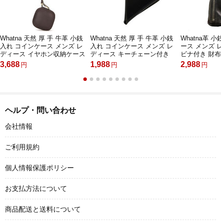
Whatna 天然 厚 手 牛革 小銭
Whatna 天然 厚 手 牛革 小銭
Whatna革 
入れ コインケース メンズ レ
入れ コインケース メンズ レ
ース メンズ 
ディース イヤホン収納ケース
ディース キーチェーン付き
ビナ付き 財
キーホルダー キーオーガナイ
キーホルダー・チェーン H-
3,688
1,988
2,988
円
円
円
ザー ハンドストラップ付 本
11-22-01-01
革 防 水 お家はもちろん、旅
行、出張持ち運び便利な
CF1113B
ヘルプ・問い合わせ
会社情報
ご利用規約
個人情報保護ポリシー
お支払方法について
商品配送と送料について